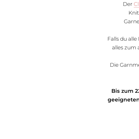
Der
Cl
Knit
Garne
Falls du all
alles zum
Die Garnme
Bis zum 22
geeigneten