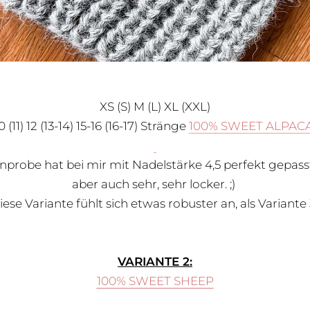
XS (S) M (L) XL (XXL)
0 (11) 12 (13-14) 15-16 (16-17) Stränge
100% SWEET ALPAC
probe hat bei mir mit Nadelstärke 4,5 perfekt gepasst.
aber auch sehr, sehr locker. ;)
iese Variante fühlt sich etwas robuster an, als Variante 
VARIANTE 2:
100% SWEET SHEEP