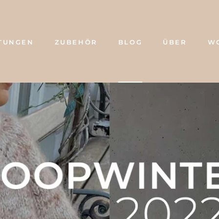
TUNGEN
ZUBEHÖR
BLOG
ÜBER
W
BLOG
ÜBER
W