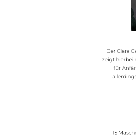
Der Clara C
zeigt hierbei
für Anfä
allerding
15 Masch