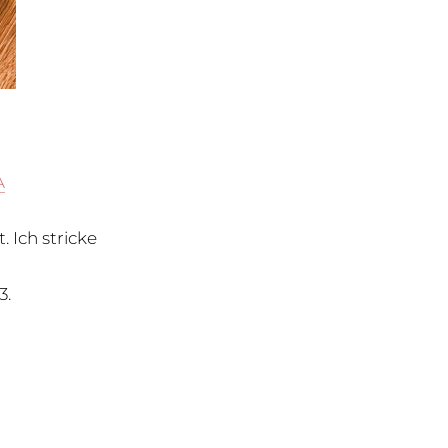
A
 Ich stricke
3.