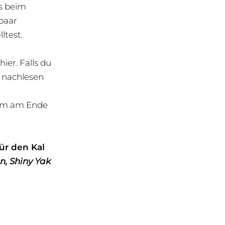
ns beim
 paar
ltest.
ier. Falls du
 nachlesen
dem am Ende
für den Kal
n, Shiny Yak