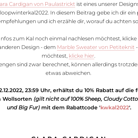
ara Cardigan von Paulastrickt
ist eines unserer Desig
loopwinterkal2022. In diesem Beitrag gebe ich dir ein
mpfehlungen und ich erzähle dir, worauf du achten sol
e Infos zum Kal noch einmal nachlesen möchtest, klicke h
 anderen Design - dem
Marble Sweater von Petiteknit
-
möchtest,
klicke hier
.
ngen sind zwar berechnet, können allerdings trotz
etwas abweichen.
.12.2022, 23:59 Uhr, erhältst du 10% Rabatt auf die 
 Wollsorten
(gilt nicht auf 100% Sheep, Cloudy Cotto
und Big Fur)
mit dem Rabattcode '
kwkal2022
'.