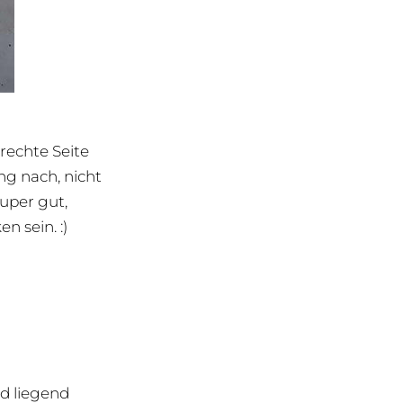
rechte Seite
ng nach, nicht
uper gut,
n sein. :)
d liegend