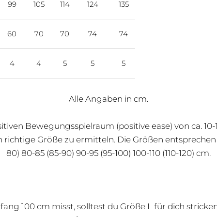
99
105
114
124
135
60
70
70
74
74
4
4
5
5
5
Alle Angaben in cm.
sitiven Bewegungsspielraum (positive ease) von ca. 10-
ich richtige Größe zu ermitteln. Die Größen entspreche
80) 80-85 (85-90) 90-95 (95-100) 100-110 (110-120) cm.
ang 100 cm misst, solltest du Größe L für dich stricken