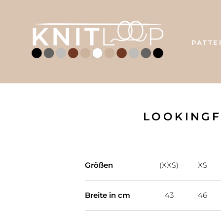
Skip
to
content
PATTE
LOOKINGF
Größen
(XXS)
XS
Breite in cm
43
46