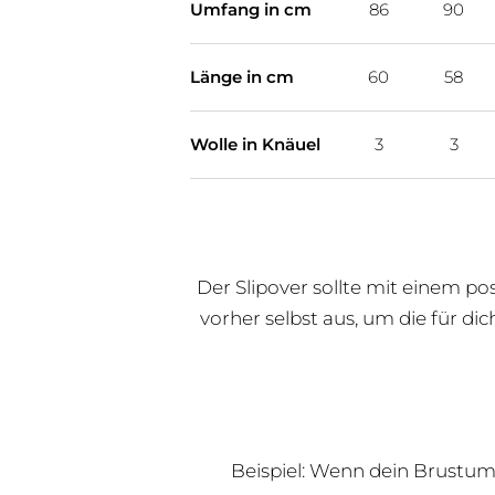
Umfang in cm
86
90
Länge in cm
60
58
Wolle in Knäuel
3
3
Der Slipover sollte mit einem po
vorher selbst aus, um die für d
Beispiel: Wenn dein Brustumf