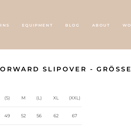
RNS
EQUIPMENT
BLOG
ABOUT
WO
BLOG
ABOUT
WO
ORWARD SLIPOVER - GRÖSSE
(S)
M
(L)
XL
(XXL)
49
52
56
62
67