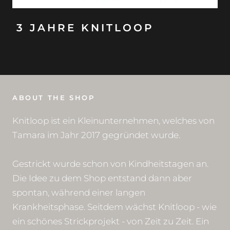
3 JAHRE KNITLOOP
ABOUT THE SHOP
Knitloop ist ein Kleinunternehmen, welches von
Tamara im Jahr 2017 gegründet wurde.
Gestrickt wurde schon von Kindheitstagen an.
Die Idee zu dem Shop entstand dann aber
spontan, während einer langen
Krankheitsphase. Seitdem wächst Knitloop - wie
ein schönes Strickprojekt - von Zeit zu Zeit. Ein