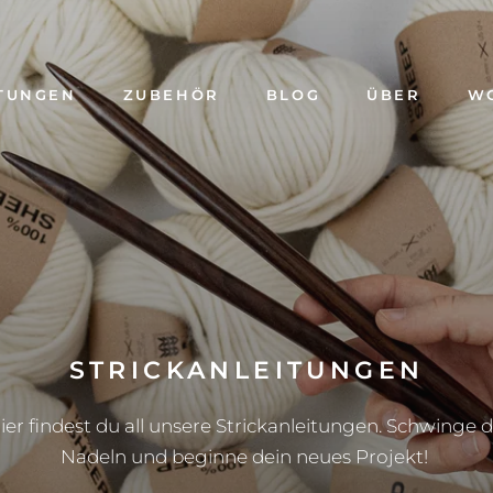
TUNGEN
ZUBEHÖR
BLOG
ÜBER
W
BLOG
ÜBER
W
STRICKANLEITUNGEN
ier findest du all unsere Strickanleitungen. Schwinge d
Nadeln und beginne dein neues Projekt!