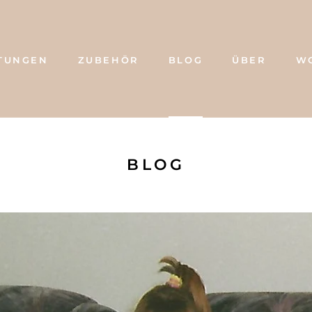
TUNGEN
ZUBEHÖR
BLOG
ÜBER
W
BLOG
ÜBER
W
BLOG