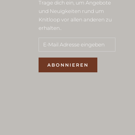
Trage dich ein, um Angebote
und Neuigkeiten rund um
Knitloop vor allen anderen zu
erhalten..
ABONNIEREN