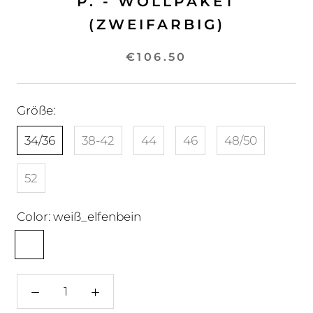
P. - WOLLPAKET
(ZWEIFARBIG)
€106.50
Größe:
34/36
38-42
44
46
48/50
52
Color:
weiß_elfenbein
weiß_elfenbein
hellbraun_puder
grau_taupe
stein_taupe
braun_braungrau
tiefschwarz_braun