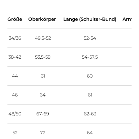
Größe
Oberkörper
Länge (Schulter-Bund)
Ärmel 
34/36
49,5-52
52-54
38-42
53,5-59
54-57,5
44
61
60
46
64
61
48/50
67-69
62-63
52
72
64