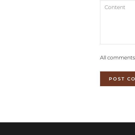
All comments
POST C