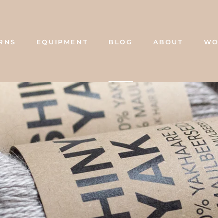
RNS
EQUIPMENT
BLOG
ABOUT
WO
BLOG
ABOUT
WO