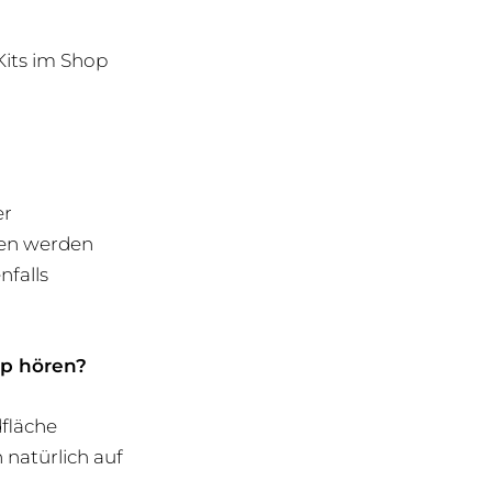
Kits im Shop
er
gen werden
nfalls
op hören?
dfläche
 natürlich auf