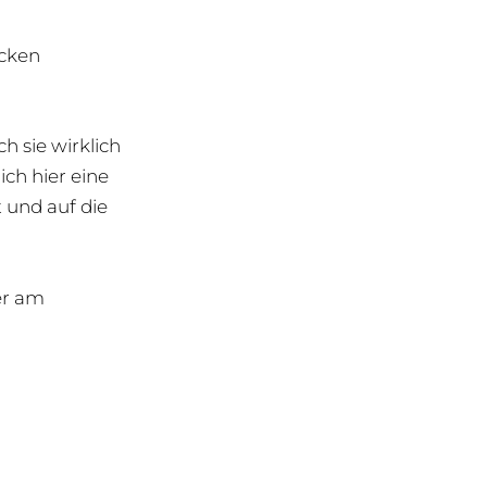
ecken
)
h sie wirklich
ich hier eine
 und auf die
er am