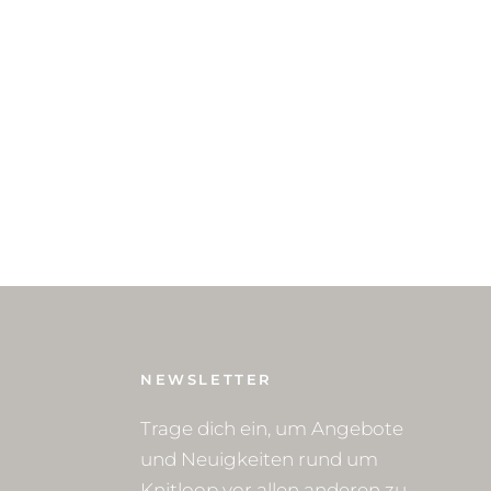
NEWSLETTER
Trage dich ein, um Angebote
und Neuigkeiten rund um
Knitloop vor allen anderen zu