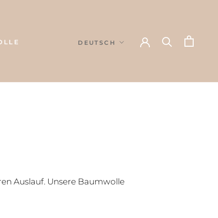
Sprache
OLLE
DEUTSCH
OLLE
hren Auslauf. Unsere Baumwolle