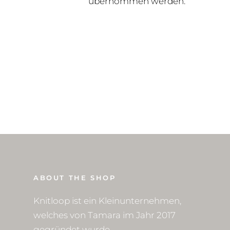
übernommen werden.
ABOUT THE SHOP
Knitloop ist ein Kleinunternehmen,
welches von Tamara im Jahr 2017
gegründet wurde.