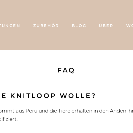
TUNGEN
ZUBEHÖR
BLOG
ÜBER
W
BLOG
ÜBER
W
FAQ
E KNITLOOP WOLLE?
ommt aus Peru und die Tiere erhalten in den Anden i
fiziert.